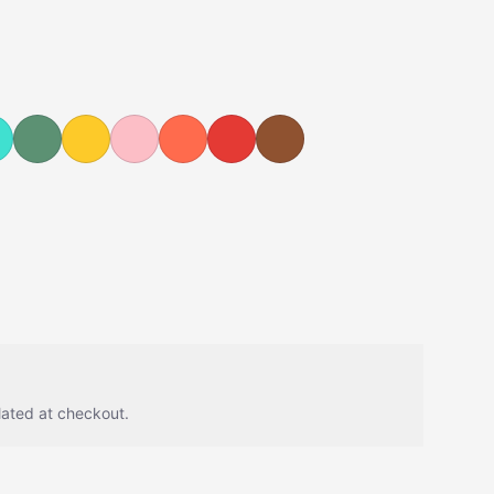
uoise
Vert
Jaune
Rose
Vermillon
Rouge
Marron
lated at checkout.