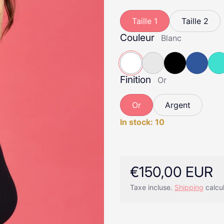
Taille 1
Taille 2
Couleur
Blanc
Finition
Blanc
Gris
Noir
Bleu
Turq
Or
Or
Argent
In stock: 10
€150,00 EUR
Prix ​​régulier
Taxe incluse.
Shipping
calcu