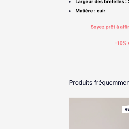
Largeur des bretelles :
Matière : cuir
Soyez prêt à affi
-10% e
Produits fréquemmen
V