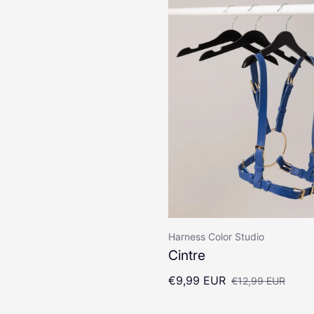
Fournisseur
Harness Color Studio
Cintre
€9,99 EUR
€12,99 EUR
Prix ​​de vente
Prix ​​régulier