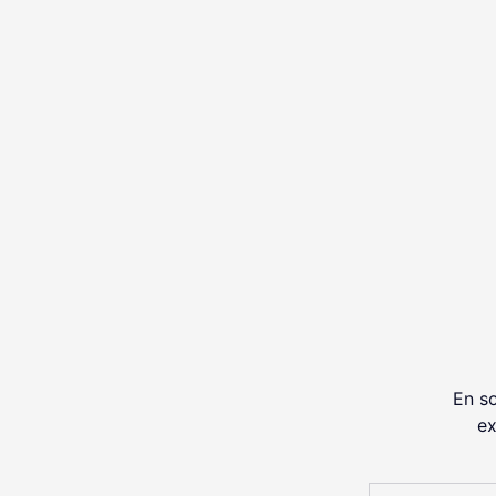
En so
ex