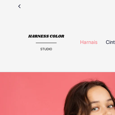
Harnais
Cint
mation de produit